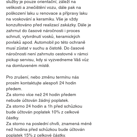
služby je pouze orientační, záleží na
velikosti a znečištění vozu, dále pak na
poškození laku u renovace a přípravy laku
na voskování a keramiku. Vše je vždy
konzultováno před realizací zakázky. Dále je
zahrnut do časové náročnosti i proces
schnutí, vytvrdnutí vosků, keramických
povlaků apod. Automobil po této ochraně
musí zůstat v suchu a čistotě. Do časové
náročnosti není zahrnuto cestovné v rámci
pickup servisu, kdy si vyzvedneme Váš vůz
na domluveném místě.
Pro zrušení, nebo změnu termínu nás
prosím kontaktujte alespoň 24 hodin
předem.
Za storno více než 24 hodin předem
nebude účtován žádný poplatek.
Za storno 24 hodin a 1h před schůzkou
bude účtován poplatek 10% z celkové
částky.
Za storno na poslední chvíli, znamená méně
než hodina před schůzkou bude účtován
poplatek 15% z celkové částky.