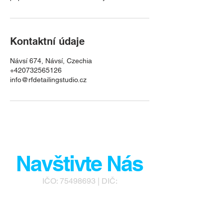
Kontaktní údaje
Návsí 674, Návsí, Czechia
+420732565126
info@rfdetailingstudio.cz
Navštivte Nás
IČO:
75498693
| DIČ:
CZ8911285416
RF Detailing Studio