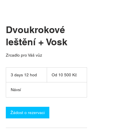
Dvoukrokové
leštění + Vosk
Zrcadlo pro Váš vůz
Od
10 500
3 days 12 hod
3
Od 10 500 Kč
českých
korun
d
a
Návsí
y
s
1
2
Žádost o rezervaci
h
o
d