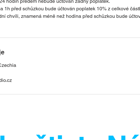
 24 hodin předem nebude účtován žádný poplatek.
 a 1h před schůzkou bude účtován poplatek 10% z celkové část
dní chvíli, znamená méně než hodina před schůzkou bude účto
je
Czechia
dio.cz