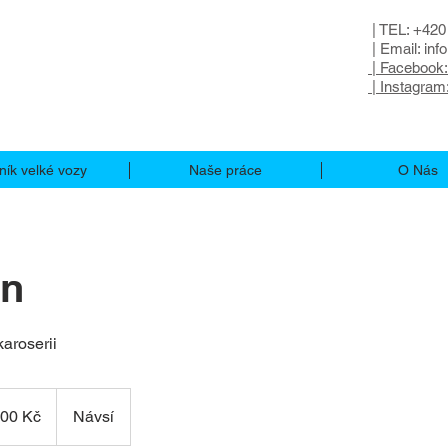
| TEL: +420
| Email:
inf
| Facebook:
| Instagram:
ník velké vozy
Naše práce
O Nás
un
aroserii
200 Kč
Návsí