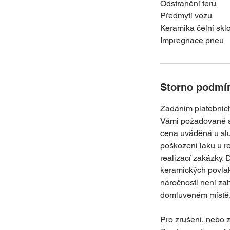
Odstranění teru
Předmytí vozu
Keramika čelní sklo
Impregnace pneu
Storno podmí
Zadáním platebních
Vámi požadované sl
cena uváděná u služ
poškození laku u r
realizací zakázky. 
keramických povlak
náročnosti není za
domluveném místě
Pro zrušení, nebo 