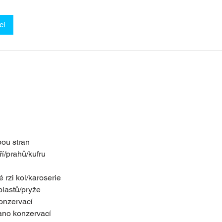
ci
bou stran
í/prahů/kufru
 rzi kol/karoserie
plastů/pryže
onzervací
ano konzervací