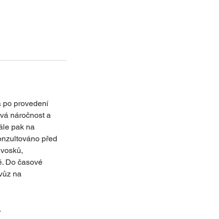
a po provedení
ová náročnost a
dále pak na
konzultováno před
 vosků,
ě. Do časové
 vůz na
.