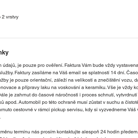
 2 vrstvy
nky
 údajů, je pouze pro ověření. Faktura Vám bude vždy vystaven
užby. Faktury zasíláme na Váš email se splatností 14 dní. Čas
by je pouze orientační, záleží na velikosti a znečištění vozu, 
enovace a přípravy laku na voskování a keramiku. Vše je vždy 
Dále je zahrnut do časové náročnosti i proces schnutí, vytvrdnutí
ů apod. Automobil po této ochraně musí zůstat v suchu a čistot
hrnuto cestovné v rámci pickup servisu, kdy si vyzvedneme Váš
.
změnu termínu nás prosím kontaktujte alespoň 24 hodin předem