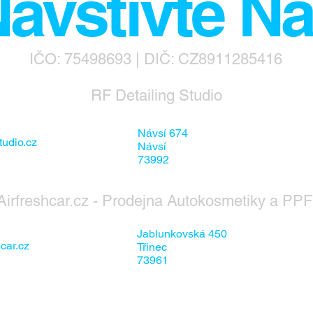
avštivte N
IČO: 75498693 | DIČ: CZ8911285416
RF Detailing Studio
Návsí 674
tudio.cz
Návsí
73992
Airfreshcar.cz - Prodejna Autokosmetiky a PPF 
Jablunkovská 450
car.cz
Třinec
73961