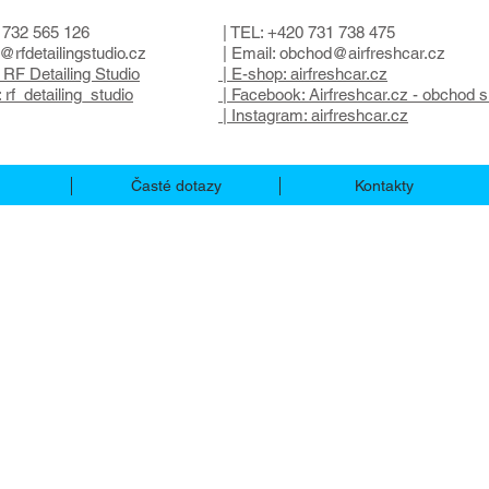
 732 565 126
| TEL: +420 731 738 475
o@rfdetailingstudio.cz
| Email:
obchod@airfreshcar.cz
 RF Detailing Studio
| E-shop: airfreshcar.cz
 rf_detailing_studio
| Facebook: Airfreshcar.cz - obchod 
| Instagram: airfreshcar.cz
Časté dotazy
Kontakty