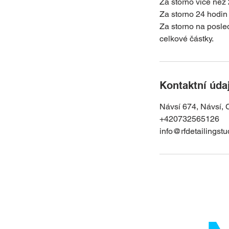
Za storno více než
Za storno 24 hodin
Za storno na posle
celkové částky.
Kontaktní úda
Návsí 674, Návsí, 
+420732565126
info@rfdetailingstu