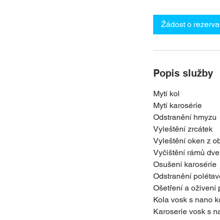
o
d
Žádost o rezerva
Popis služby
Mytí kol
Mytí karosérie
Odstranění hmyzu
Vyleštění zrcátek
Vyleštění oken z o
Vyčištění rámů dveř
Osušení karosérie
Odstranění polétavé
Ošetření a oživení 
Kola vosk s nano k
Karoserie vosk s n